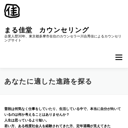
コ
ン
テ
ン
ツ
まる佳堂 カウンセリング
へ
企業人歴30年、東京都多摩市在住のカウンセラー川合秀佳によるカウンセリ
ス
ングサイト
キ
ッ
プ
メニュー
プロフィール
サービス内容
おすすめ体験
あなたに適した進路を探る
カウンセリング場所
料金一覧
お問い合わせ
普段は何気なく仕事をしていたり、生活している中で、本当に自分が向いて
いるのは何か考えることはありませんか？
人生は思っているより短い。
ご注意
カウンセリング予約申込
利用規約
若い方、ある程度社会人を経験されてきた方、定年退職が見えてきた